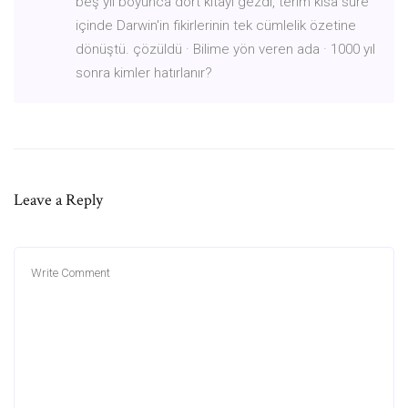
beş yıl boyunca dört kıtayı gezdi, terim kısa süre
içinde Darwin'in fikirlerinin tek cümlelik özetine
dönüştü. çözüldü · Bilime yön veren ada · 1000 yıl
sonra kimler hatırlanır?
Leave a Reply