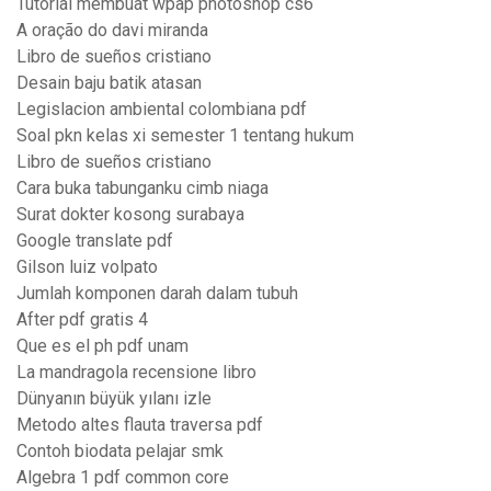
Tutorial membuat wpap photoshop cs6
A oração do davi miranda
Libro de sueños cristiano
Desain baju batik atasan
Legislacion ambiental colombiana pdf
Soal pkn kelas xi semester 1 tentang hukum
Libro de sueños cristiano
Cara buka tabunganku cimb niaga
Surat dokter kosong surabaya
Google translate pdf
Gilson luiz volpato
Jumlah komponen darah dalam tubuh
After pdf gratis 4
Que es el ph pdf unam
La mandragola recensione libro
Dünyanın büyük yılanı izle
Metodo altes flauta traversa pdf
Contoh biodata pelajar smk
Algebra 1 pdf common core