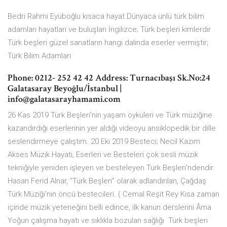
Bedri Rahmi Eyüboğlu kısaca hayat Dünyaca ünlü türk bilim
adamları hayatları ve buluşları İngilizce; Türk beşleri kimlerdir
Türk beşleri güzel sanatların hangi dalında eserler vermiştir;
Türk Bilim Adamları
Phone: 0212- 252 42 42 Address: Turnacıbaşı Sk.No:24
Galatasaray Beyoğlu/İstanbul |
info@galatasarayhamami.com
26 Kas 2019 Türk Beşleri'nin yaşam öyküleri ve Türk müziğine
kazandırdığı eserlerinin yer aldığı videoyu ansiklopedik bir dille
seslendirmeye çalıştım. 20 Eki 2019 Besteci; Necil Kazım
Akses Müzik Hayatı, Eserleri ve Besteleri çok sesli müzik
tekniğiyle yeniden işleyen ve besteleyen Turk Beşleri'ndendir.
Hasan Ferid Alnar, “Türk Beşleri” olarak adlandırılan, Çağdaş
Türk Müziği'nin öncü bestecileri. ( Cemal Reşit Rey Kısa zaman
içinde müzik yeteneğini belli edince, ilk kanun derslerini Âma
Yoğun çalışma hayatı ve sıklıkla bozulan sağlığı Türk beşleri