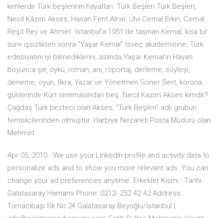
kimlerdir Türk beşlerinin hayatları. Türk Beşleri Türk Beşleri,
Necil Kâzım Akses, Hasan Ferit Alnar, Ulvi Cemal Erkin, Cemal
Reşit Rey ve Ahmet İstanbul'a 1951'de taşınan Kemal, kısa bir
süre işsizlikten sonra “Yaşar Kemal” İsveç akademisine, Türk
edebiyatını iyi bilmediklerini, aslında Yaşar Kemal'in Hayatı
boyunca şiir, öykü, roman, anı, röportaj, derleme, söyleşi,
deneme, oyun, fıkra, Yazar ve Yönetmen Soner Sert, korona
günlerinde Kürt sinemasından beş Necil Kazım Akses kimdir?
Çağdaş Türk besteci olan Akses, “Türk Beşleri” adlı grubun
temsilcilerinden olmuştur. Harbiye Nezareti Posta Müdürü olan
Mehmet
Apr 05, 2010 · We use your LinkedIn profile and activity data to
personalize ads and to show you more relevant ads. You can
change your ad preferences anytime. Erkekler Kısmı - Tarihi
Galatasaray Hamamı Phone: 0212- 252 42 42 Address:
Turnacıbaşı Sk.No:24 Galatasaray Beyoğlu/İstanbul |