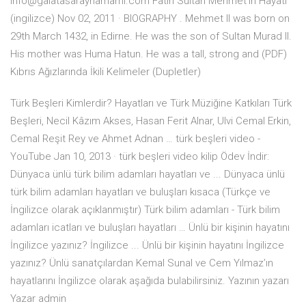
info@galatasarayhamami.com Fatih Sultan Mehmet'in Hayati
(ingilizce) Nov 02, 2011 · BIOGRAPHY . Mehmet II was born on
29th March 1432, in Edirne. He was the son of Sultan Murad II.
His mother was Huma Hatun. He was a tall, strong and (PDF)
Kıbrıs Ağızlarında İkili Kelimeler (Dupletler)
Türk Beşleri Kimlerdir? Hayatları ve Türk Müziğine Katkıları Türk
Beşleri, Necil Kâzım Akses, Hasan Ferit Alnar, Ulvi Cemal Erkin,
Cemal Reşit Rey ve Ahmet Adnan … türk beşleri video -
YouTube Jan 10, 2013 · türk beşleri video kilip Ödev İndir:
Dünyaca ünlü türk bilim adamları hayatları ve ... Dünyaca ünlü
türk bilim adamları hayatları ve buluşları kısaca (Türkçe ve
İngilizce olarak açıklanmıştır) Türk bilim adamları - Türk bilim
adamları icatları ve buluşları hayatları … Ünlü bir kişinin hayatını
İngilizce yazınız? İngilizce ... Ünlü bir kişinin hayatını İngilizce
yazınız? Ünlü sanatçılardan Kemal Sunal ve Cem Yılmaz’ın
hayatlarını İngilizce olarak aşağıda bulabilirsiniz. Yazının yazarı
Yazar admin